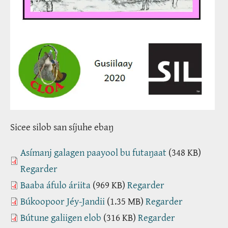
Sicee silob san síjuhe ebaŋ
Asímanj galagen paayool bu futaŋaat
(348 KB)
Regarder
Baaba áfulo áriita
(969 KB)
Regarder
Búkoopoor Jéy-Jandii
(1.35 MB)
Regarder
Bútune galiigen elob
(316 KB)
Regarder