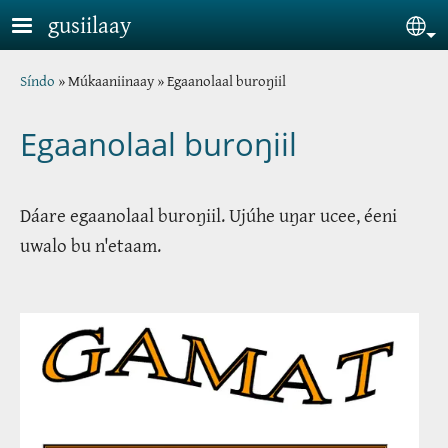
Skip to main content
gusiilaay
Sel
Breadcrumb
Síndo
Múkaaniinaay
Egaanolaal buroŋiil
Egaanolaal buroŋiil
Dáare egaanolaal buroŋiil. Ujúhe uŋar ucee, éeni
uwalo bu n'etaam.