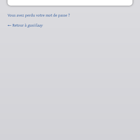
Vous avez perdu votre mot de passe ?
← Retour à
gusiilaay