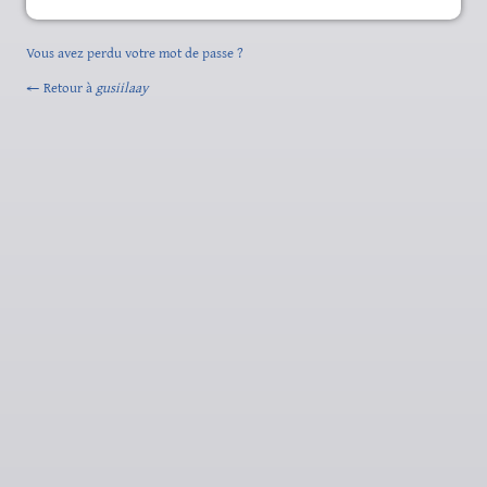
Vous avez perdu votre mot de passe ?
← Retour à
gusiilaay